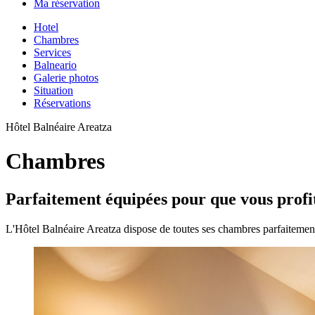
Ma réservation
Hotel
Chambres
Services
Balneario
Galerie photos
Situation
Réservations
Hôtel Balnéaire Areatza
Chambres
Parfaitement équipées pour que vous prof
L'Hôtel Balnéaire Areatza dispose de toutes ses chambres parfaitemen