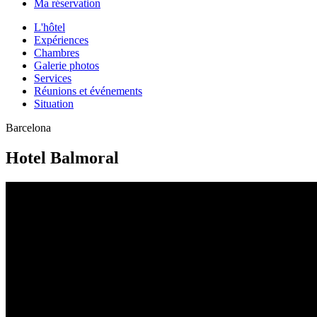
Ma réservation
L'hôtel
Expériences
Chambres
Galerie photos
Services
Réunions et événements
Situation
Barcelona
Hotel Balmoral