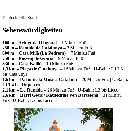
Entdecke die Stadt
Sehenswürdigkeiten
100 m – Avinguda Diagonal
– 1 Min zu Fuß
250 m – Rambla de Catalunya
– 3 Min zu Fuß
600 m – Casa Milà (La Pedrera)
– 7 Min zu Fuß
750 m – Passeig de Gràcia
– 9 Min zu Fuß
830 m – Casa Batlló
– 10 Min zu Fuß
1,3 km – Plaça de Catalunya
– 16 Min zu Fuß | U-Bahn: L1/L3
bis Catalunya
1,6 km – Palau de la Música Catalana
– 20 Min zu Fuß | U-Bahn:
L1/L4 bis Urquinaona
2,1 km – La Rambla
– 26 Min zu Fuß | U-Bahn: L3 bis Liceu
2,6 km – Barri Gòtic / Kathedrale von Barcelona
– 31 Min zu
Fuß | U-Bahn: L3 bis Liceu