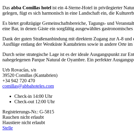
Das
abba Comillas hotel
ist ein 4-Sterne-Hotel in privilegierter 
gelegen, fügt es sich harmonisch in eine Landschaft ein, die Kulturer
Es bietet großzügige Gemeinschaftsbereiche, Tagungs- und Veranstal
eine Bar, in denen Gäste ein sorgfältig ausgewähltes gastronomisch
Dank der guten Straßenanbindung mit direktem Zugang zur A-8 und e
Ausflüge entlang der Westküste Kantabriens sowie in andere Orte im
Durch seine strategische Lage ist es der ideale Ausgangspunkt zur 
nahegelegenen Parque Natural de Oyambre. Ein perfekter Ausgangspu
Urb Rovacías, s/n
39520 Comillas (Kantabrien)
+34 942 720 470
comillas@abbahoteles.com
Check-in 14:00 Uhr
Check-out 12:00 Uhr
Registrierungs-Nr.: G-5815
Rauchen nicht erlaubt
Haustiere nicht erlaubt
Stelle