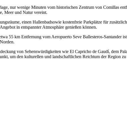
Naturlage, nur wenige Minuten vom historischen Zentrum von Comillas 
be, Meer und Natur vereint.
tungsräume, einen Hallenbadsowie kostenfreie Parkplätze für zusätzli
es Angebot in entspannter Atmosphäre genießen können.
twa 55 km Entfernung vom Aeropuerto Seve Ballesteros-Santander ist 
 Norden.
Entdeckung von Sehenswürdigkeiten wie El Capricho de Gaudí, dem Pal
nkt, um den kulturellen und landschaftlichen Reichtum der Region zu