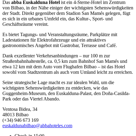
Das
abba Euskalduna Hotel
ist ein 4-Sterne-Hotel im Zentrum
von Bilbao, in der Nähe einiger der wichtigsten Sehenswürdigkeiten
der Stadt. Direkt gegenüber dem Stadion San Mamés gelegen, fügt
es sich in ein urbanes Umfeld ein, das Kultur-, Sport- und
Geschäftsräume vereint.
Es bietet Tagungs- und Veranstaltungsräume, Parkplätze mit
Ladestationen für Elektrofahrzeuge und ein attraktives
gastronomisches Angebot mit Gastrobar, Terrasse und Café.
Dank exzellenter Verkehrsanbindungen – nur 100 m zur
Straßenbahnhaltestelle, ca. 0,5 km zum Bahnhof San Mamés und
etwa 12 km mit dem Auto vom Flughafen Bilbao – ist das Hotel
sowohl vom Stadtzentrum als auch vom Umland leicht zu erreichen.
Seine strategische Lage macht es zur idealen Wahl, um die
wichtigsten Sehenswürdigkeiten zu entdecken, wie das
Guggenheim-Museum, den Euskalduna-Palast, den Doña-Casilda-
Park oder das Viertel Abando.
Ventosa Bidea, 34
48013 Bilbao
(+34) 946 673 169
euskaldunabilbao@abbahoteles.com
Check-in 15:00