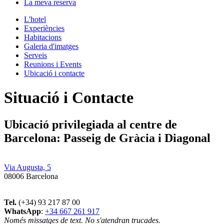
La meva reserva
L'hotel
Experiències
Habitacions
Galeria d'imatges
Serveis
Reunions i Events
Ubicació i contacte
Situació i Contacte
Ubicació privilegiada al centre de
Barcelona: Passeig de Gràcia i Diagonal
Via Augusta, 5
08006 Barcelona
Tel.
(+34) 93 217 87 00
WhatsApp
:
+34 667 261 917
Només missatges de text. No s'atendran trucades.