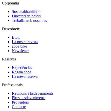
Corporatiu
Sostenabbabilidad
Directori de hotels
Treballa amb nosaltres
Descobreix
Blog
La nostra revista
abba bike
Newsletter
Reserves
Experiències
Regala abba
La meva reserva
Professionals
Reunions i Esdeveniments
Fires i esdeveniments
Proveïdors
Contacte