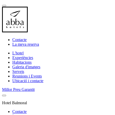
Contacte
La meva reserva
L'hotel
Experiències
Habitacions
Galeria d'imatges
Serveis
Reunions i Events
Ubicació i contacte
Millor Preu Garantit
Hotel Balmoral
Contacte