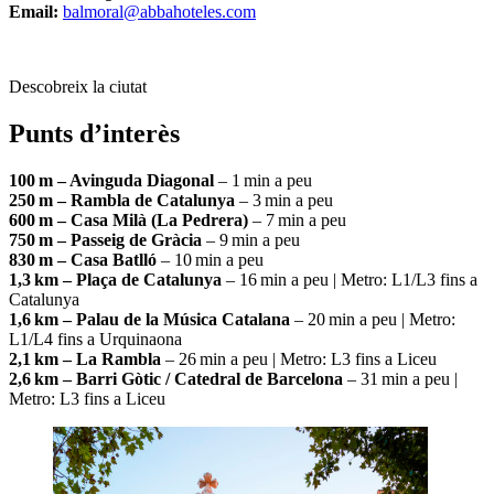
Email:
balmoral@abbahoteles.com
Descobreix la ciutat
Punts d’interès
100 m – Avinguda Diagonal
– 1 min a peu
250 m – Rambla de Catalunya
– 3 min a peu
600 m – Casa Milà (La Pedrera)
– 7 min a peu
750 m – Passeig de Gràcia
– 9 min a peu
830 m – Casa Batlló
– 10 min a peu
1,3 km – Plaça de Catalunya
– 16 min a peu | Metro: L1/L3 fins a
Catalunya
1,6 km – Palau de la Música Catalana
– 20 min a peu | Metro:
L1/L4 fins a Urquinaona
2,1 km – La Rambla
– 26 min a peu | Metro: L3 fins a Liceu
2,6 km – Barri Gòtic / Catedral de Barcelona
– 31 min a peu |
Metro: L3 fins a Liceu