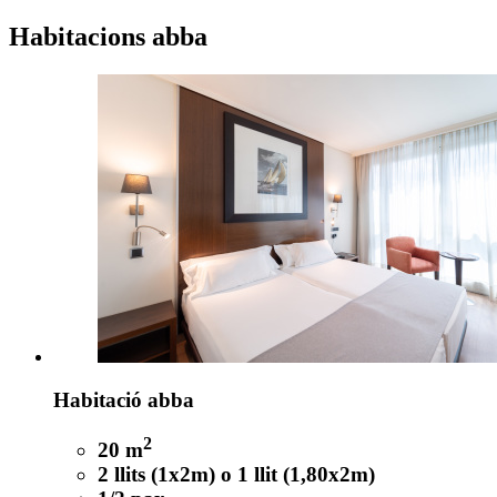
Habitacions
abba
Habitació abba
2
20 m
2 llits (1x2m) o 1 llit (1,80x2m)