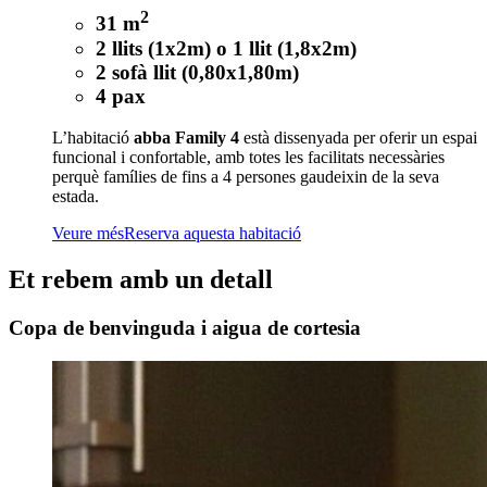
2
31 m
2 llits (1x2m) o 1 llit (1,8x2m)
2 sofà llit (0,80x1,80m)
4 pax
L’habitació
abba Family 4
està dissenyada per oferir un espai
funcional i confortable, amb totes les facilitats necessàries
perquè famílies de fins a 4 persones gaudeixin de la seva
estada.
Veure més
Reserva aquesta habitació
Et rebem amb un detall
Copa de benvinguda i aigua de cortesia