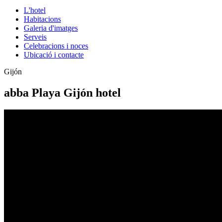
L'hotel
Habitacions
Galeria d'imatges
Serveis
Celebracions i noces
Ubicació i contacte
Gijón
abba Playa Gijón hotel