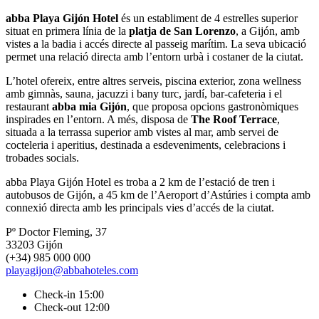
abba Playa Gijón Hotel
és un establiment de 4 estrelles superior
situat en primera línia de la
platja de San Lorenzo
, a Gijón, amb
vistes a la badia i accés directe al passeig marítim. La seva ubicació
permet una relació directa amb l’entorn urbà i costaner de la ciutat.
L’hotel ofereix, entre altres serveis, piscina exterior, zona wellness
amb gimnàs, sauna, jacuzzi i bany turc, jardí, bar-cafeteria i el
restaurant
abba mia Gijón
, que proposa opcions gastronòmiques
inspirades en l’entorn. A més, disposa de
The Roof Terrace
,
situada a la terrassa superior amb vistes al mar, amb servei de
cocteleria i aperitius, destinada a esdeveniments, celebracions i
trobades socials.
abba Playa Gijón Hotel es troba a 2 km de l’estació de tren i
autobusos de Gijón, a 45 km de l’Aeroport d’Astúries i compta amb
connexió directa amb les principals vies d’accés de la ciutat.
Pº Doctor Fleming, 37
33203 Gijón
(+34) 985 000 000
playagijon@abbahoteles.com
Check-in 15:00
Check-out 12:00