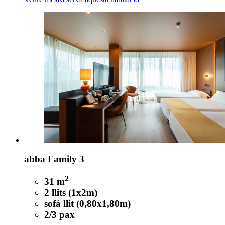
abba Family 3
2
31 m
2 llits (1x2m)
sofà llit (0,80x1,80m)
2/3 pax