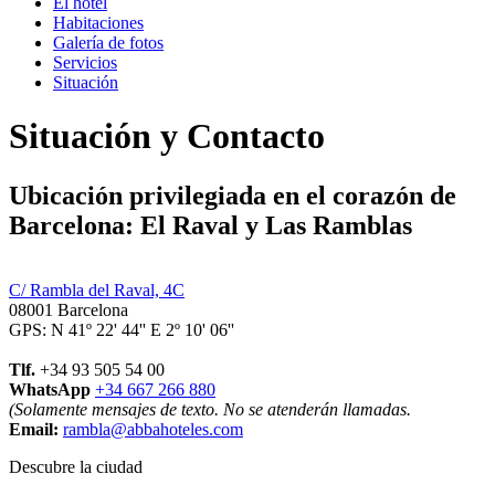
El hotel
Habitaciones
Galería de fotos
Servicios
Situación
Situación y Contacto
Ubicación privilegiada en el corazón de
Barcelona: El Raval y Las Ramblas
C/ Rambla del Raval, 4C
08001 Barcelona
GPS: N 41º 22' 44'' E 2º 10' 06''
Tlf.
+34 93 505 54 00
WhatsApp
+34 667 266 880
(Solamente mensajes de texto. No se atenderán llamadas.
Email:
rambla@abbahoteles.com
Descubre la ciudad