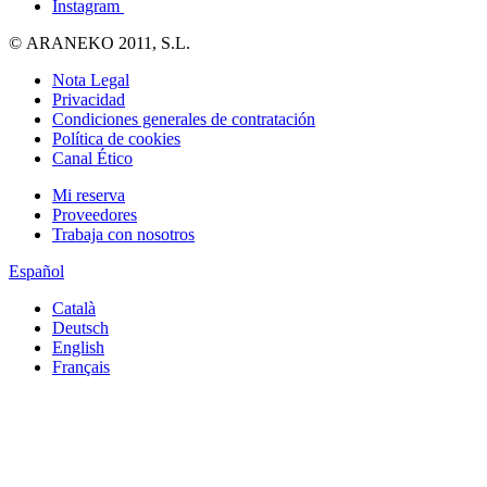
Instagram
© ARANEKO 2011, S.L.
Nota Legal
Privacidad
Condiciones generales de contratación
Política de cookies
Canal Ético
Mi reserva
Proveedores
Trabaja con nosotros
Español
Català
Deutsch
English
Français