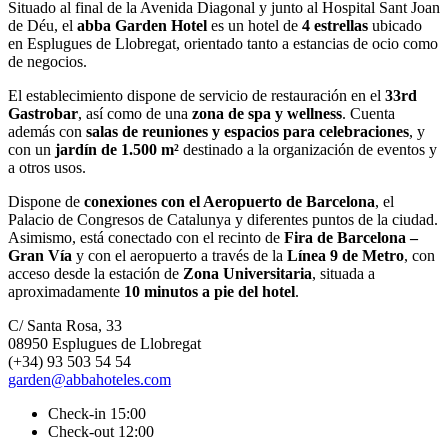
Situado al final de la Avenida Diagonal y junto al Hospital Sant Joan
de Déu, el
abba Garden Hotel
es un hotel de
4 estrellas
ubicado
en Esplugues de Llobregat, orientado tanto a estancias de ocio como
de negocios.
El establecimiento dispone de servicio de restauración en el
33rd
Gastrobar
, así como de una
zona de spa y wellness
. Cuenta
además con
salas de reuniones y espacios para celebraciones
, y
con un
jardín de 1.500 m²
destinado a la organización de eventos y
a otros usos.
Dispone de
conexiones con el Aeropuerto de Barcelona
, el
Palacio de Congresos de Catalunya y diferentes puntos de la ciudad.
Asimismo, está conectado con el recinto de
Fira de Barcelona –
Gran Vía
y con el aeropuerto a través de la
Línea 9 de Metro
, con
acceso desde la estación de
Zona Universitaria
, situada a
aproximadamente
10 minutos a pie del hotel
.
C/ Santa Rosa, 33
08950 Esplugues de Llobregat
(+34) 93 503 54 54
garden@abbahoteles.com
Check-in 15:00
Check-out 12:00