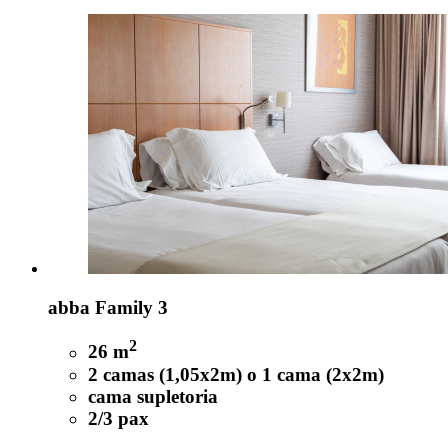
abba Family 3
2
26 m
2 camas (1,05x2m) o 1 cama (2x2m)
cama supletoria
2/3 pax