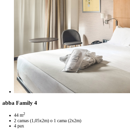
abba Family 4
2
44 m
2 camas (1,05x2m) o 1 cama (2x2m)
4 pax