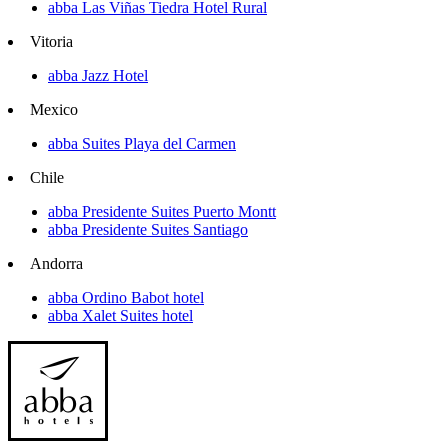
abba Las Viñas Tiedra Hotel Rural
Vitoria
abba Jazz Hotel
Mexico
abba Suites Playa del Carmen
Chile
abba Presidente Suites Puerto Montt
abba Presidente Suites Santiago
Andorra
abba Ordino Babot hotel
abba Xalet Suites hotel