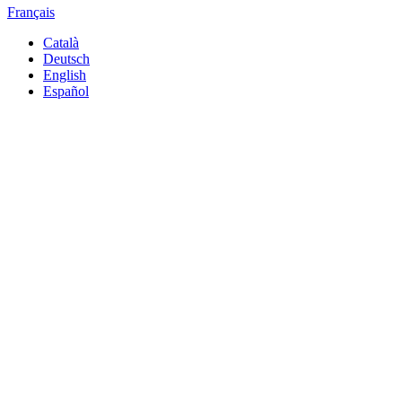
Français
Català
Deutsch
English
Español