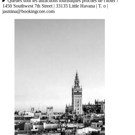
Quelles sont les attractions touristiques proches de l'hôtel ?
1450 Southwest 7th Street | 33135 Little Havana | T. o |
jasmina@bookingcore.com