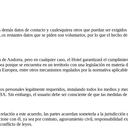
os demás datos de contacto y cualesquiera otros que puedan ser exigidos p
Los restantes datos que se piden son voluntarios, por lo que el hecho de 
ra de Andorra, pero en cualquier caso, el Hotel garantizará el cumplimie
a sea porque se encuentra en un territorio con una legislación en materia
ón Europea, entre otros mecanismos regulados por la normativa aplicable
os personales legalmente requeridos, instalando todos los medios y medid
BBA. Sin embargo, el usuario debe ser consciente de que las medidas de
relación a este acuerdo, las partes acuerdan someterla a la jurisdicción
ione con él, ya sea por contrato, agravamiento civil, responsabilidad ex
onflicto de leyes.