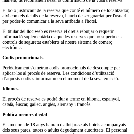
manera, us recomanem desar la confirmació de la vostra reserva.
El bo o justificant de la reserva que conté el número de localitzador,
així com els detalls de la reserva, hauria de ser guardat per l'usuari
per poder-lo comunicar a la seva arribada a l'hotel.
El titular del lloc web es reserva el dret a rebutjar o requerir
informació suplementària d'aquelles reserves que no superin els
controls de seguretat establerts al nostre sistema de comerç
electrònic.
Codis promocionals.
Periòdicament s'emetran codis promocionals de descompte per
aplicar-los al procés de reserva. Les condicions d’utilització
d’aquests codis s’informaran en el moment de la seva emissió.
Idiomes.
El procés de reserva es podrà dur a terme en idioma, espanyol,
català, èuscar, gallec, anglès, alemany i francès.
Política menors d'edat
Els menors de 18 anys hauran d'allotjar-se als hotels acompanyats
dels seus pares, tutors o adults degudament autoritzats. El personal