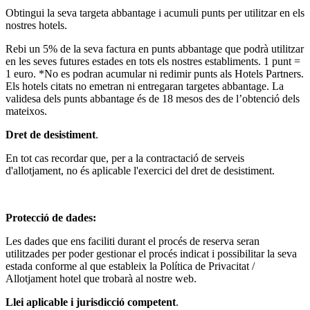
Obtingui la seva targeta abbantage i acumuli punts per utilitzar en els
nostres hotels.
Rebi un 5% de la seva factura en punts abbantage que podrà utilitzar
en les seves futures estades en tots els nostres establiments. 1 punt =
1 euro. *No es podran acumular ni redimir punts als Hotels Partners.
Els hotels citats no emetran ni entregaran targetes abbantage. La
validesa dels punts abbantage és de 18 mesos des de l’obtenció dels
mateixos.
Dret de desistiment
.
En tot cas recordar que, per a la contractació de serveis
d'allotjament, no és aplicable l'exercici del dret de desistiment.
Protecció de dades:
Les dades que ens faciliti durant el procés de reserva seran
utilitzades per poder gestionar el procés indicat i possibilitar la seva
estada conforme al que estableix la Política de Privacitat /
Allotjament hotel que trobarà al nostre web.
Llei aplicable i jurisdicció competent
.