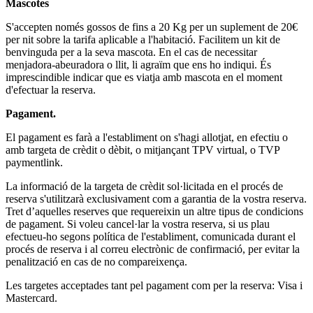
Mascotes
S'accepten només gossos de fins a 20 Kg per un suplement de 20€
per nit sobre la tarifa aplicable a l'habitació. Facilitem un kit de
benvinguda per a la seva mascota. En el cas de necessitar
menjadora-abeuradora o llit, li agraïm que ens ho indiqui. És
imprescindible indicar que es viatja amb mascota en el moment
d'efectuar la reserva.
Pagament.
El pagament es farà a l'establiment on s'hagi allotjat, en efectiu o
amb targeta de crèdit o dèbit, o mitjançant TPV virtual, o TVP
paymentlink.
La informació de la targeta de crèdit sol·licitada en el procés de
reserva s'utilitzarà exclusivament com a garantia de la vostra reserva.
Tret d’aquelles reserves que requereixin un altre tipus de condicions
de pagament. Si voleu cancel·lar la vostra reserva, si us plau
efectueu-ho segons política de l'establiment, comunicada durant el
procés de reserva i al correu electrònic de confirmació, per evitar la
penalització en cas de no compareixença.
Les targetes acceptades tant pel pagament com per la reserva: Visa i
Mastercard.