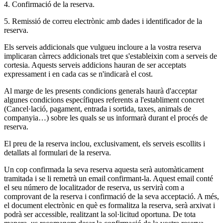
4. Confirmació de la reserva.
5. Remissió de correu electrònic amb dades i identificador de la
reserva.
Els serveis addicionals que vulgueu incloure a la vostra reserva
implicaran càrrecs addicionals tret que s'estableixin com a serveis de
cortesia. Aquests serveis addicions hauran de ser acceptats
expressament i en cada cas se n'indicarà el cost.
Al marge de les presents condicions generals haurà d'acceptar
algunes condicions específiques referents a l'establiment concret
(Cancel·lació, pagament, entrada i sortida, taxes, animals de
companyia…) sobre les quals se us informarà durant el procés de
reserva.
El preu de la reserva inclou, exclusivament, els serveis escollits i
detallats al formulari de la reserva.
Un cop confirmada la seva reserva aquesta serà automàticament
tramitada i se li remetrà un email confirmant-la. Aquest email conté
el seu número de localitzador de reserva, us servirà com a
comprovant de la reserva i confirmació de la seva acceptació. A més,
el document electrònic en què es formalitza la reserva, serà arxivat i
podrà ser accessible, realitzant la sol·licitud oportuna. De tota