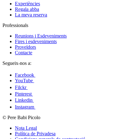
Experiències
Regala abba
La meva reserva
Professionals
Reunions i Esdeveniments
Fires i esdeveniments
Proveïdors
Contacte
Segueix-nos a:
Facebook
YouTube
Filckr
Pinterest
Linkedin
Instagram
© Pere Babi Picolo
Nota Legal
Política de Privadesa