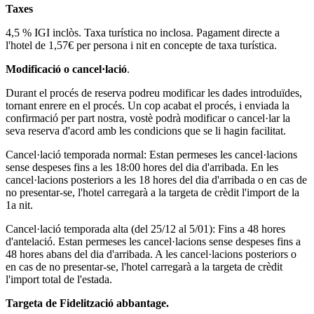
Taxes
4,5 % IGI inclòs. Taxa turística no inclosa. Pagament directe a
l'hotel de 1,57€ per persona i nit en concepte de taxa turística.
Modificació o cancel·lació
.
Durant el procés de reserva podreu modificar les dades introduïdes,
tornant enrere en el procés. Un cop acabat el procés, i enviada la
confirmació per part nostra, vostè podrà modificar o cancel·lar la
seva reserva d'acord amb les condicions que se li hagin facilitat.
Cancel·lació temporada normal: Estan permeses les cancel·lacions
sense despeses fins a les 18:00 hores del dia d'arribada. En les
cancel·lacions posteriors a les 18 hores del dia d'arribada o en cas de
no presentar-se, l'hotel carregarà a la targeta de crèdit l'import de la
1a nit.
Cancel·lació temporada alta (del 25/12 al 5/01): Fins a 48 hores
d'antelació. Estan permeses les cancel·lacions sense despeses fins a
48 hores abans del dia d'arribada. A les cancel·lacions posteriors o
en cas de no presentar-se, l'hotel carregarà a la targeta de crèdit
l'import total de l'estada.
Targeta de Fidelització abbantage.