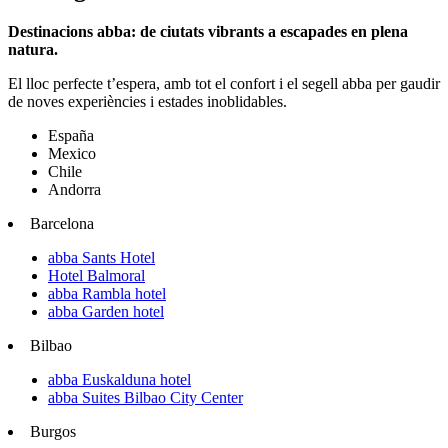
Destinacions abba: de ciutats vibrants a escapades en plena
natura.
El lloc perfecte t’espera, amb tot el confort i el segell abba per gaudir
de noves experiències i estades inoblidables.
España
Mexico
Chile
Andorra
Barcelona
abba Sants Hotel
Hotel Balmoral
abba Rambla hotel
abba Garden hotel
Bilbao
abba Euskalduna hotel
abba Suites Bilbao City Center
Burgos