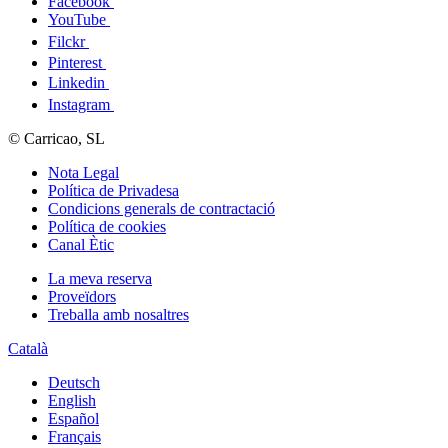
Facebook
YouTube
Filckr
Pinterest
Linkedin
Instagram
© Carricao, SL
Nota Legal
Política de Privadesa
Condicions generals de contractació
Política de cookies
Canal Ètic
La meva reserva
Proveïdors
Treballa amb nosaltres
Català
Deutsch
English
Español
Français