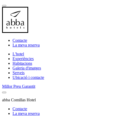
Contacte
La meva reserva
L'hotel
Experiències
Habitacions
Galeria d'imatges
Serveis
Ubicació i contacte
Millor Preu Garantit
abba Comillas Hotel
Contacte
La meva reserva