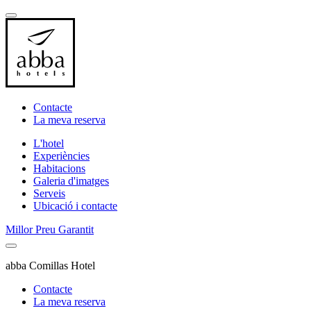
Contacte
La meva reserva
L'hotel
Experiències
Habitacions
Galeria d'imatges
Serveis
Ubicació i contacte
Millor Preu Garantit
abba Comillas Hotel
Contacte
La meva reserva