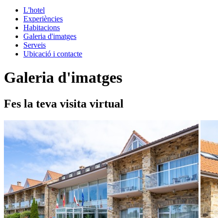
L'hotel
Experiències
Habitacions
Galeria d'imatges
Serveis
Ubicació i contacte
Galeria d'imatges
Fes la teva visita virtual