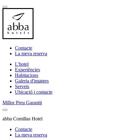
Contacte
La meva reserva
L'hotel
Experiències
Habitacions
Galeria d'imatges
Serveis
Ubicació i contacte
Millor Preu Garantit
abba Comillas Hotel
Contacte
La meva reserva