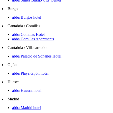
abba Suites Bilbao City Center
Burgos
abba Burgos hotel
Cantabria / Comillas
abba Comillas Hotel
abba Comillas Apartments
Cantabria / Villacarriedo
abba Palacio de Soñanes Hotel
Gijón
abba Playa Gijón hotel
Huesca
abba Huesca hotel
Madrid
abba Madrid hotel