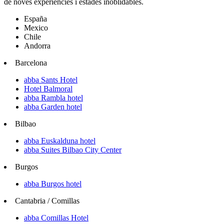
de noves experiències i estades inoblidables.
España
Mexico
Chile
Andorra
Barcelona
abba Sants Hotel
Hotel Balmoral
abba Rambla hotel
abba Garden hotel
Bilbao
abba Euskalduna hotel
abba Suites Bilbao City Center
Burgos
abba Burgos hotel
Cantabria / Comillas
abba Comillas Hotel