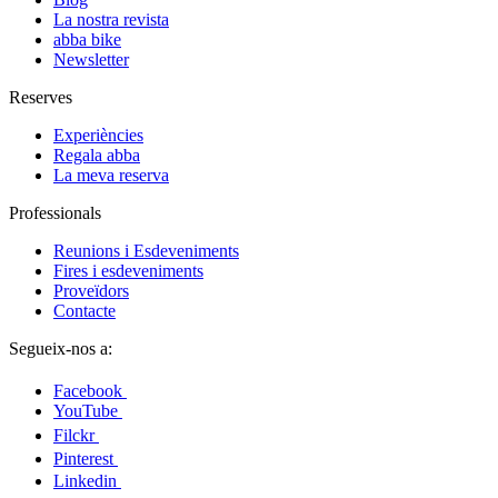
La nostra revista
abba bike
Newsletter
Reserves
Experiències
Regala abba
La meva reserva
Professionals
Reunions i Esdeveniments
Fires i esdeveniments
Proveïdors
Contacte
Segueix-nos a:
Facebook
YouTube
Filckr
Pinterest
Linkedin