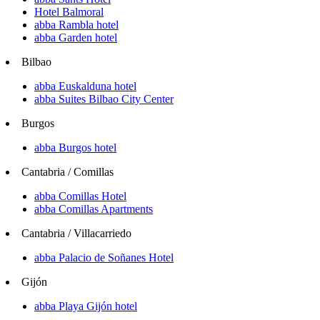
Hotel Balmoral
abba Rambla hotel
abba Garden hotel
Bilbao
abba Euskalduna hotel
abba Suites Bilbao City Center
Burgos
abba Burgos hotel
Cantabria / Comillas
abba Comillas Hotel
abba Comillas Apartments
Cantabria / Villacarriedo
abba Palacio de Soñanes Hotel
Gijón
abba Playa Gijón hotel