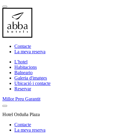
Contacte
La meva reserva
L'hotel
Habitacions
Balneario
Galeria d'imatges
Ubicació i contacte
Reservar
Millor Preu Garantit
Hotel Orduña Plaza
Contacte
La meva reserva