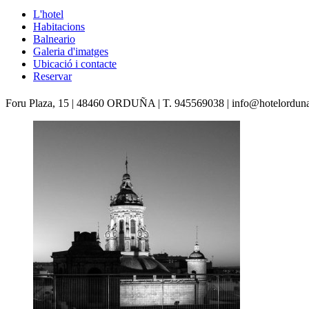
L'hotel
Habitacions
Balneario
Galeria d'imatges
Ubicació i contacte
Reservar
Foru Plaza, 15 | 48460 ORDUÑA | T. 945569038 | info@hotelordun