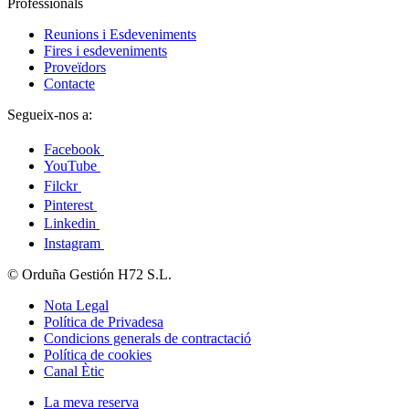
Professionals
Reunions i Esdeveniments
Fires i esdeveniments
Proveïdors
Contacte
Segueix-nos a:
Facebook
YouTube
Filckr
Pinterest
Linkedin
Instagram
© Orduña Gestión H72 S.L.
Nota Legal
Política de Privadesa
Condicions generals de contractació
Política de cookies
Canal Ètic
La meva reserva