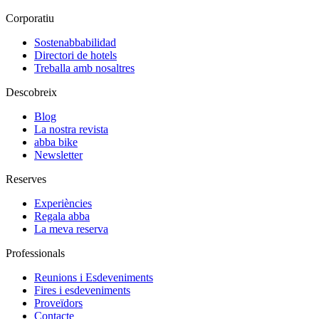
Corporatiu
Sostenabbabilidad
Directori de hotels
Treballa amb nosaltres
Descobreix
Blog
La nostra revista
abba bike
Newsletter
Reserves
Experiències
Regala abba
La meva reserva
Professionals
Reunions i Esdeveniments
Fires i esdeveniments
Proveïdors
Contacte