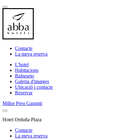
Contacte
La meva reserva
L'hotel
Habitacions
Balneario
Galeria d'imatges
Ubicació i contacte
Reservar
Millor Preu Garantit
Hotel Orduña Plaza
Contacte
La meva reserva