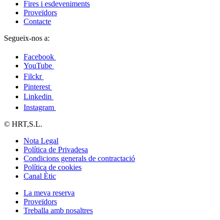
Fires i esdeveniments
Proveïdors
Contacte
Segueix-nos a:
Facebook
YouTube
Filckr
Pinterest
Linkedin
Instagram
© HRT,S.L.
Nota Legal
Política de Privadesa
Condicions generals de contractació
Política de cookies
Canal Ètic
La meva reserva
Proveïdors
Treballa amb nosaltres