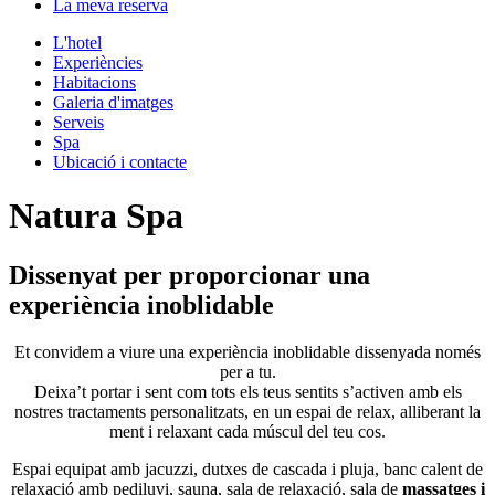
La meva reserva
L'hotel
Experiències
Habitacions
Galeria d'imatges
Serveis
Spa
Ubicació i contacte
Natura Spa
Dissenyat per proporcionar una
experiència inoblidable
Et convidem a viure una experiència inoblidable dissenyada només
per a tu.
Deixa’t portar i sent com tots els teus sentits s’activen amb els
nostres tractaments personalitzats, en un espai de relax, alliberant la
ment i relaxant cada múscul del teu cos.
Espai equipat amb jacuzzi, dutxes de cascada i pluja, banc calent de
relaxació amb pediluvi, sauna, sala de relaxació, sala de
massatges i