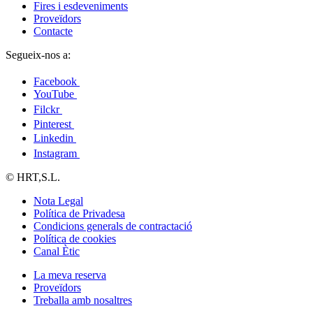
Fires i esdeveniments
Proveïdors
Contacte
Segueix-nos a:
Facebook
YouTube
Filckr
Pinterest
Linkedin
Instagram
© HRT,S.L.
Nota Legal
Política de Privadesa
Condicions generals de contractació
Política de cookies
Canal Ètic
La meva reserva
Proveïdors
Treballa amb nosaltres