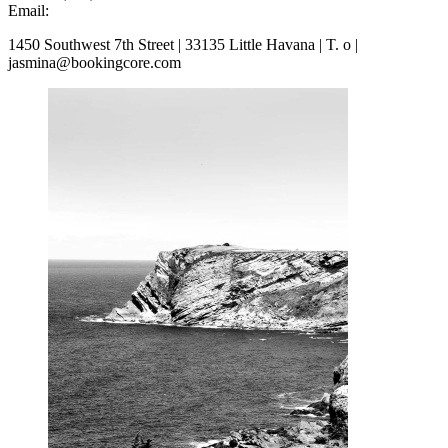
Email:
1450 Southwest 7th Street | 33135 Little Havana | T. o |
jasmina@bookingcore.com