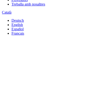
Treballa amb nosaltres
Català
Deutsch
English
Español
Français