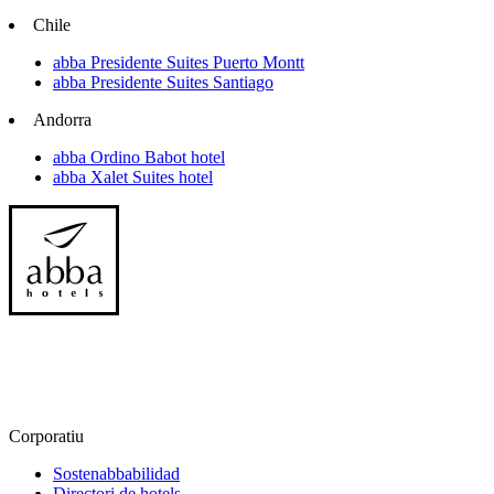
Chile
abba Presidente Suites Puerto Montt
abba Presidente Suites Santiago
Andorra
abba Ordino Babot hotel
abba Xalet Suites hotel
Corporatiu
Sostenabbabilidad
Directori de hotels