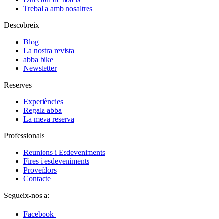
Treballa amb nosaltres
Descobreix
Blog
La nostra revista
abba bike
Newsletter
Reserves
Experiències
Regala abba
La meva reserva
Professionals
Reunions i Esdeveniments
Fires i esdeveniments
Proveïdors
Contacte
Segueix-nos a:
Facebook