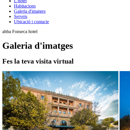
L'hotel
Habitacions
Galeria d'imatges
Serveis
Ubicació i contacte
abba Fonseca hotel
Galeria d'imatges
Fes la teva visita virtual