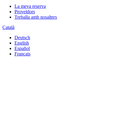
La meva reserva
Proveïdors
Treballa amb nosaltres
Català
Deutsch
English
Español
Français