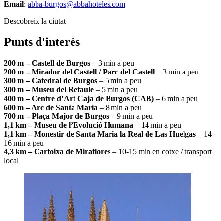
Email
:
abba-burgos@abbahoteles.com
Descobreix la ciutat
Punts d'interès
200 m – Castell de Burgos
– 3 min a peu
200 m – Mirador del Castell / Parc del Castell
– 3 min a peu
300 m – Catedral de Burgos
– 5 min a peu
300 m – Museu del Retaule
– 5 min a peu
400 m – Centre d’Art Caja de Burgos (CAB)
– 6 min a peu
600 m – Arc de Santa Maria
– 8 min a peu
700 m – Plaça Major de Burgos
– 9 min a peu
1,1 km – Museu de l’Evolució Humana
– 14 min a peu
1,1 km – Monestir de Santa Maria la Real de Las Huelgas
– 14–
16 min a peu
4,3 km – Cartoixa de Miraflores
– 10-15 min en cotxe / transport
local