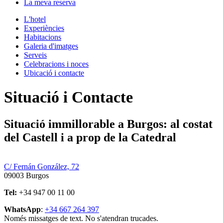
La meva reserva
L'hotel
Experiències
Habitacions
Galeria d'imatges
Serveis
Celebracions i noces
Ubicació i contacte
Situació i Contacte
Situació immillorable a Burgos: al costat
del Castell i a prop de la Catedral
C/ Fernán González, 72
09003 Burgos
Tel:
+34 947 00 11 00
WhatsApp
:
+34 667 264 397
Només missatges de text. No s'atendran trucades.