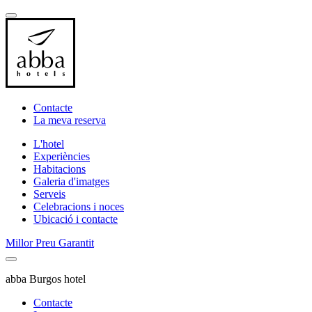
Contacte
La meva reserva
L'hotel
Experiències
Habitacions
Galeria d'imatges
Serveis
Celebracions i noces
Ubicació i contacte
Millor Preu Garantit
abba Burgos hotel
Contacte